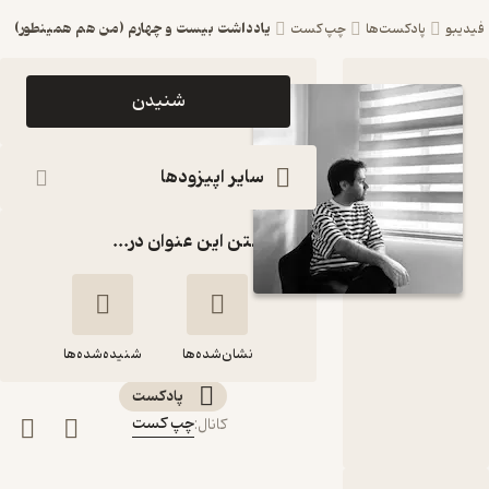
یادداشت بیست و چهارم (من هم همینطور)
فیدیبو
پادکست‌ها
چپ کست
اپیزود
شنیدن
یادداشت
بیست و
سایر اپیزودها
چهارم (من
گذاشتن این عنوان در...
هم
همینطور)
پادکست
نشان‌شده‌ها
چپ کست
شنیده‌شده‌ها
پادکست‌
یادداشت بیست و
چپ کست
کانال
:
چهارم (من هم
همینطور)