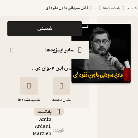
قاتل سریالی با ون نقره ای
فیدیبو
پادکست‌ها
...
اپیزود قاتل
شنیدن
سریالی با
ون نقره ای
سایر اپیزودها
پادکست
گذاشتن این عنوان در...
فارسی
فیکشن
Fiction
نشان‌شده‌ها
Podcast
شنیده‌شده‌ها
پادکست‌
Amin
قاتل سریالی با ون
Ardani,
نقره ای
گوینده
:
Marzieh