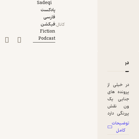
Sadeqi
پادکست
فارسی
فیکشن
کانال
:
Fiction
Podcast
دربارۀ قاتل سریالی با ون نقره ای
نقدها و امتیازها
در خیلی از
پرونده های
جنایی یک
ون نقش
پررنگی دارد
در پرونده
توضیحات
جنایی امروز
کامل
هم یک ون