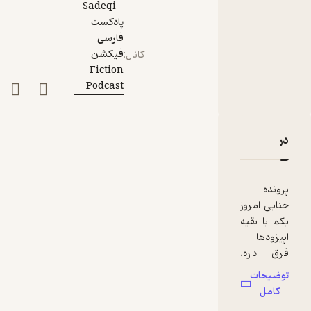
Sadeqi
پادکست
فارسی
فیکشن
کانال
:
Fiction
Podcast
دربارۀ چهار قتل وحشتناک
نقدها و امتیازها
پرونده
جنایی امروز
یکم با بقیه
اپیزودها
فرق داره.
امروز علاوه
توضیحات
بر اینکه
کامل
میخوایم