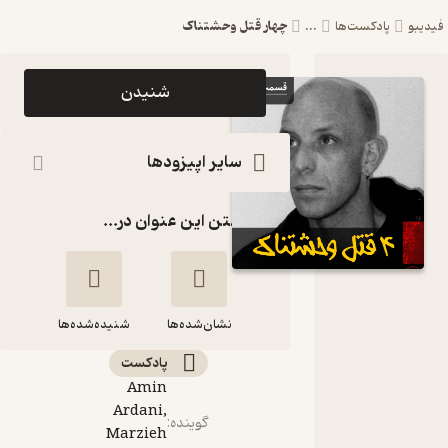
چهار قتل وحشتناک
فیدیبو
پادکست‌ها
...
اپیزود چهار
شنیدن
قتل
وحشتناک
سایر اپیزودها
پادکست
گذاشتن این عنوان در...
فارسی
فیکشن
Fiction
نشان‌شده‌ها
Podcast
شنیده‌شده‌ها
پادکست‌
Amin
چهار قتل وحشتناک
Ardani,
گوینده
:
Marzieh