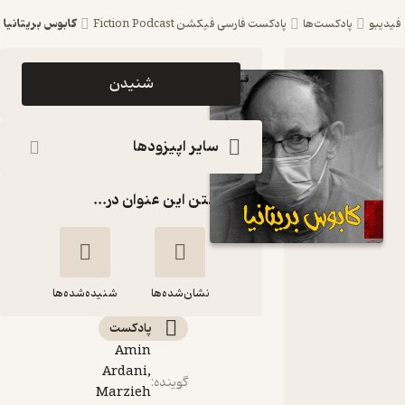
کابوس بریتانیا
فیدیبو
پادکست‌ها
پادکست فارسی فیکشن Fiction Podcast
اپیزود
شنیدن
کابوس
بریتانیا
سایر اپیزودها
پادکست
گذاشتن این عنوان در...
فارسی
فیکشن
Fiction
نشان‌شده‌ها
Podcast
شنیده‌شده‌ها
پادکست‌
Amin
کابوس بریتانیا
Ardani,
گوینده
:
Marzieh