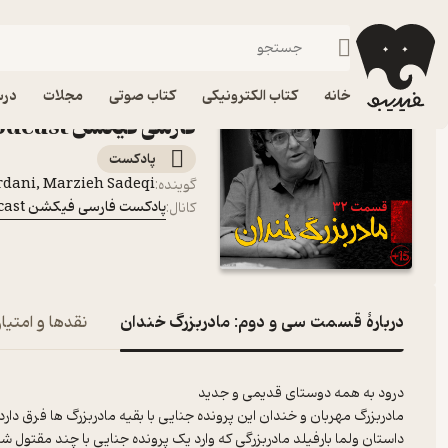
قسمت سی و دو
فیدیبو
پادکست‌ها
پادکست فارسی فیکشن Fiction Podcast
اپیزود قسمت سی و دوم:
خانه
کتاب الکترونیکی
کتاب صوتی
مجلات
درس
فارسی فیکشن Fiction Podcast
پادکست‌
dani, Marzieh Sadeqi
گوینده
:
پادکست فارسی فیکشن Fiction Podcast
کانال
:
دربارۀ قسمت سی و دوم: مادربزرگ خندان
نقدها و امتیاز
درود به همه دوستای قدیمی و جدید
مادربزرگ مهربان و خندان این پرونده جنایی با بقیه مادربزرگ ها فرق دارد
داستان ولما بارفیلد مادربزرگی که وارد یک پرونده جنایی با چند مقتول شده