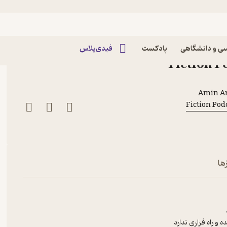
م: مادربزرگ خندان
 مادربزرگ خندان پادکست
ی و دانشگاهی
پادکست
فیدی‌پلاس
Amin Ar
ها
 و راه فراری ندارد