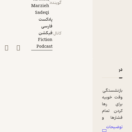
گوینده
:
Marzieh
Sadeqi
پادکست
فارسی
فیکشن
کانال
:
Fiction
Podcast
دربارۀ قسمت پانزدهم: بازنشسته
نقدها و امتیازها
بازنشستگی
وقت خوبیه
برای رها
کردن تمام
فشارها و
استرس‌های
توضیحات
ی که سال‌ها