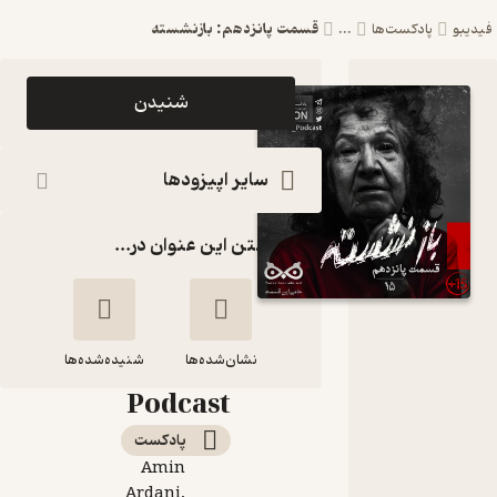
قسمت پانزدهم: بازنشسته
فیدیبو
پادکست‌ها
...
اپیزود
شنیدن
قسمت
پانزدهم:
سایر اپیزودها
بازنشسته
گذاشتن این عنوان در...
پادکست
فارسی
فیکشن
نشان‌شده‌ها
Fiction
شنیده‌شده‌ها
Podcast
قسمت پانزدهم:
پادکست‌
بازنشسته
Amin
Ardani,