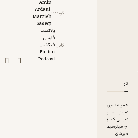
Amin
Ardani,
گوینده
:
Marzieh
Sadeqi
پادکست
فارسی
فیکشن
کانال
:
Fiction
Podcast
دربارۀ قسمت چهاردهم: شیطان نمی‌خوابد
نقدها و امتیازها
همیشه بین
دنیای ما و
دنیایی که از
آن میترسیم
مرزهای