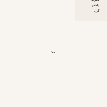
حامی این
باخبر
قست از
کن:
فیکشن
کارنامه
است.
کارنامه به
عنوان یک
دستیار
مطمئن،
برای خرید و
فروش
خودرو است.
کارشناسان
مجرب
کارنامه در هر
زمان و هر
مکان
خودروی
مدنظر شما