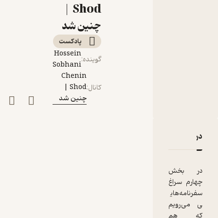
اروپا (بخش چهارم)
Shod |
چنین شد
پادکست‌
Hossein
گوینده
:
Sobhani
Chenin
Shod |
کانال
:
چنین شد
دربارۀ نوزدهم: باید دید و رشک برد؛ اولین مواجهه‌ی ایرانیان 
نقدها و امتیازها
در بخش
چهارم سراغ
سفرنامه‌های
ی می‌رویم
که هم