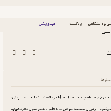
 خانه عقل کجاست؟
اپیزود اپیزود هشتاد و سوم - خانه عقل کجاست؟ DOX
ی و دانشگاهی
پادکست
فیدی‌پلاس
تیازها
آیا تا به حال فکر کرده‌اید که کجای بدن‌تان در حال فکر کردن است؟ جواب امروزی ما واضح است: مغز. اما آیا می‌دانستید که تا ۴۰۰ سال پیش،
ی می‌کنیم - از دوران سلطنت دو هزار ساله قلب تا عصر مدرن مغز‌محوری،