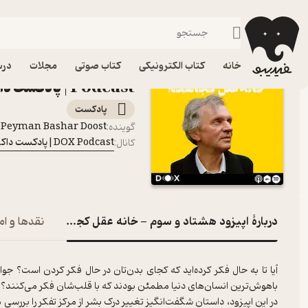
اپیزود هشتاد و سوم -
فیدیبو
پادکست‌ها
DOX Podcast|پادکست داکس
خانه
کتاب الکترونیکی
کتاب صوتی
مجلات
درس
Podcast|پادکست داکس
پادکست‌
Peyman Bashar Doost
گوینده
:
DOX Podcast|پادکست داکس
کانال
:
دربارۀ اپیزود هشتاد و سوم - خانه عقل کجاست؟
نقدها و ام
باهوش‌ترین انسان‌های دنیا مطمئن بودند که با قلب‌شان فکر می‌کنند؟
در این اپیزود، داستان شگفت‌انگیز تغییر درک بشر از مرکز تفکر را بررس