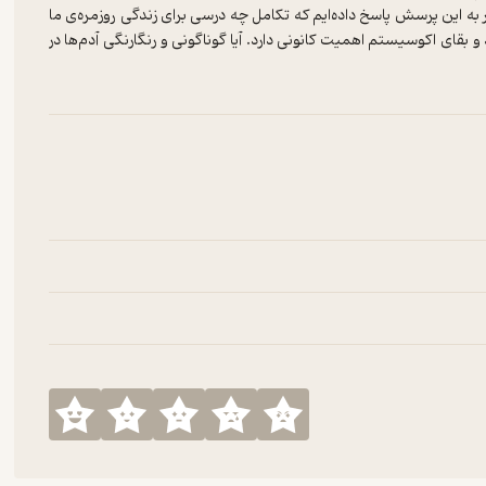
ه این پرسش پاسخ داده‌ایم که تکامل چه درسی برای زندگی روزمره‌ی ما
 بقای اکوسیستم اهمیت کانونی دارد. آیا گوناگونی و رنگارنگی آدم‌ها در
می‌کند؟حمایت مالی:پادکست فلسفه علم رایگان است و شنوندگان هیچ
ستید لطف کنید و به ارتقای کیفیت و بقای این پادکست کمک کنید، از
Hosted on
Rabt
.
See
Rabt.host
for more information.