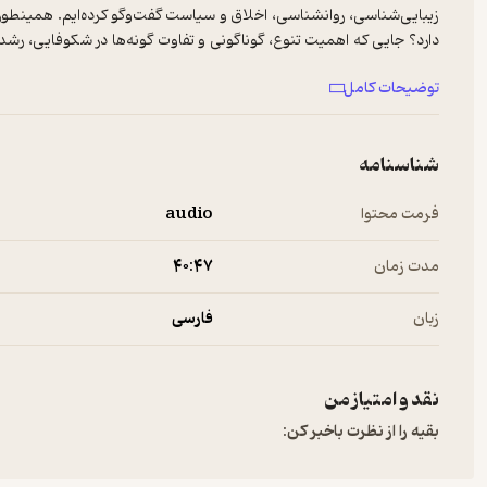
زیبایی‌شناسی، روانشناسی، اخلاق و سیاست گفت‌وگو کرده‌ایم. همینطور ب
دارد؟ جایی که اهمیت تنوع، گوناگونی و تفاوت گونه‌ها در شکوفایی، رشد و
عقاید و باورهایشان، سبک زندگی و ... هم چنین نقشی درجوامع ایفا 
توضیحات کامل
مسسولیت اخلاقی، قانونی یا عرفی برای پرداخت هزینه ندارند. اگر خوا
لینک زیر می‌توانید حامی مالی پادکست فلسفه علم باشید:https://cheraghprize.com/donate/
--------------------------
شناسنامه
برای پخش تبلیغات در پادکست‌های فارسی به
ربط‌هاست
مراجعه کنید.
فرمت محتوا
audio
مدت زمان
۴۰:۴۷
زبان
فارسی
نقد و امتیاز من
بقیه را از نظرت باخبر کن: