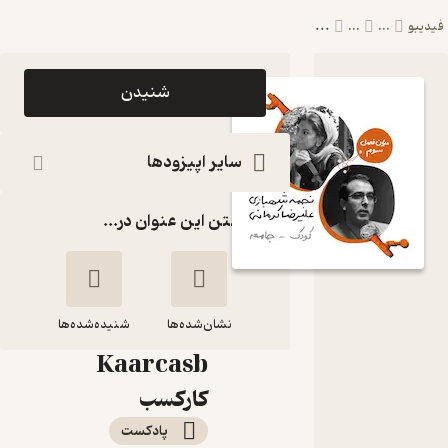
...
یدیبو
...
...
اپیزود چهل و
شنیدن
هشت: کودک
و جامعه -
سایر اپیزودها
نجمه
گذاشتن این عنوان در...
شهبازی و
علیرضا
کرمانی
نشان‌شده‌ها
پادکست
شنیده‌شده‌ها
Kaarcasb
چهل و هشت: کودک
کارکسب
و جامعه - نجمه
پادکست‌
شهبازی و علیرضا