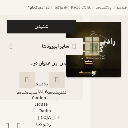
دو: من کجام؟
فیدیبو
پادکست‌ها
Radio COJA | رادیو کجا
اپیزود دو:
شنیدن
من کجام؟
پادکست
سایر اپیزودها
Radio
گذاشتن این عنوان در...
COJA |
رادیو کجا
پادکست‌
COJA
نشان‌شده‌ها
شنیده‌شده‌ها
Content
گوینده
:
House
Radio
دو: من کجام؟
COJA |
کانال
:
رادیو کجا