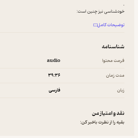
.
خودشناسی نیز چنین است:
فرایندی ظریف و گاه دردناک برای کنار زدن لایه‌هایی که ما را از خود واقعی‌م
توضیحات کامل
نه افزودن، بلکه کاستن برای رسیدن به حقیقتِ وجود.
.
پادکست روانشناسی سایکوپاد
شناسنامه
@psychopodnews
فرمت محتوا
audio
مدت زمان
۳۹:۳۶
زبان
فارسی
نقد و امتیاز من
بقیه را از نظرت باخبر کن: