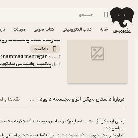
داستان میکل آنژ و مجسمه 
فیدیبو
پادکست‌ها
پادکست روانشناسی سایکوپاد
اپیزود داستان میکل آنژ 
خانه
کتاب الکترونیکی
کتاب صوتی
مجلات
درس
سازنده شما پادکست روا
پادکست‌
ohammad mehregan
گوینده
:
پادکست روانشناسی سایکوپاد
کانال
:
دربارۀ داستان میکل آنژ و مجسمه داوود | ملاقات با سازنده
نقدها و ام
زمانی از میکل‌آنژ، مجسمه‌ساز بزرگ رنسانس، پرسیدند که چگونه مجسمه‌ی
او پاسخ داد:
«داوود از پیش درون سنگ وجود داشت. من فقط قسمت‌های اضافی را تراشی