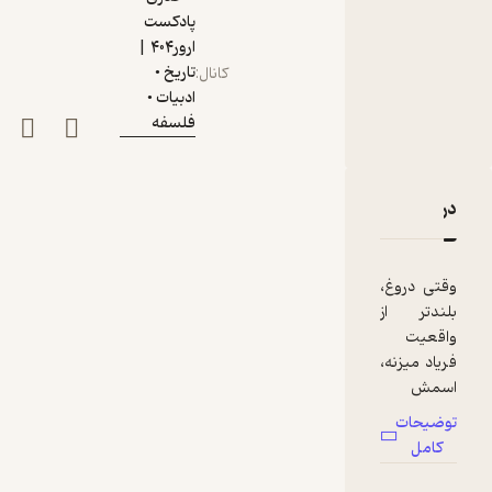
پادکست
ارور۴۰۴ |
تاریخ •
کانال
:
ادبیات •
فلسفه
دربارۀ مغز پشت هیتلر | فصل ۵ - قسمت ۳
نقدها و امتیازها
وقتی دروغ،
بلندتر از
واقعیت
فریاد میزنه،
اسمش
میشه گوبلز.
توضیحات
مغز متفکر
کامل
پروپاگاندای
نازیها، مردی