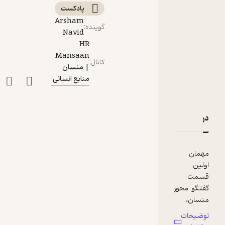
پادکست‌
Arsham
گوینده
:
Navid
HR
Mansaan
کانال
:
| منسان
منابع انسانی
دربارۀ Ep 16 | تجربه علیرضا قزل - مدیریت استعداد
نقدها و امتیازها
مهمان
اولین
قسمت
گفتگو محور
منسان،
علیرضا قزل
توضیحات
است.