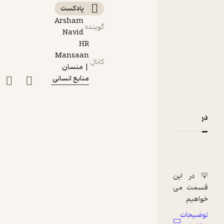
پادکست‌
Arsham
گوینده
:
Navid
HR
Mansaan
کانال
:
| منسان
منابع انسانی
دربارۀ Ep 04 | آینده کار و بازپروری مهارت‌ها
نقدها و امتیازها
💡 در این
قسمت می
خواهیم
راجع به این
توضیحات
حرف بزنیم