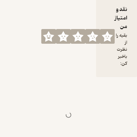
دیتیشن کو
نقد و
چینگی برای
امتیاز
همونه؛ برا
من
ی وقتایی ک
ه دلت می‌خ
بقیه را
وادمرز بذار
از
ی، بدون قه
نظرت
ر، بدون خش
باخبر
م، فقط با یه
کن:
«نه» نرم و
صادق.
نه
گفتن، همی
شه جنگ نی
ست… «گاه
ی یه جور ع
شقه، به خو
دت.»
مدیتیشن