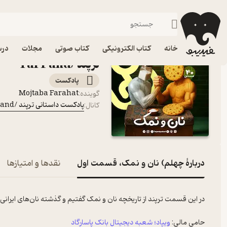
چهلم) نان و نمک، 
فیدیبو
پادکست‌ها
پادکست داستانی ترپند /TarPand
اپیزود چهلم) نان و نم
خانه
کتاب الکترونیکی
کتاب صوتی
مجلات
درس
ترپند /TarPand
پادکست‌
Mojtaba Farahat
گوینده
:
پادکست داستانی ترپند /TarPand
کانال
:
دربارۀ چهلم) نان و نمک، قسمت اول
نقدها و امتیازها
در این قسمت ترپند از تاریخچه نان و نمک گفتیم و گذشته نان‌های ایرانی
حامی مالی:
ویپاد؛ شعبه دیجیتال بانک پاسارگاد