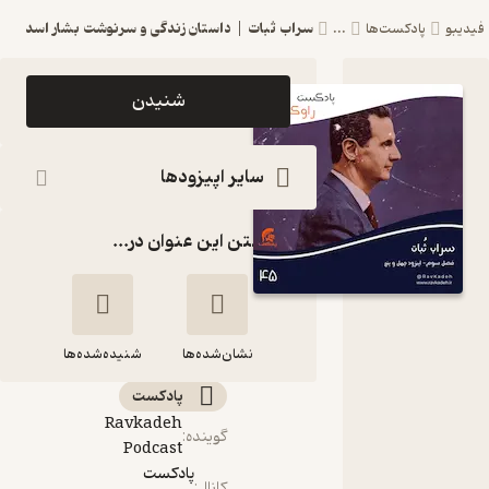
سراب ثبات | داستان زندگی و سرنوشت بشار اسد
یدیبو
پادکست‌ها
...
اپیزود سراب
شنیدن
ثبات |
داستان
سایر اپیزودها
زندگی و
گذاشتن این عنوان در...
سرنوشت
بشار اسد
پادکست
نشان‌شده‌ها
راوکده
شنیده‌شده‌ها
پادکست‌
سراب ثبات | داستان
Ravkadeh
گوینده
:
زندگی و سرنوشت
Podcast
بشار اسد
پادکست
کانال
: