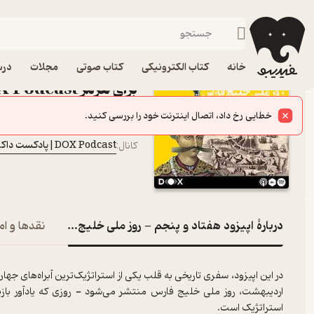
اپیزود هفتاد و پنجم - 
فیدیبو
پادکست‌ها
DOX Podcast|پادکست داکس
اپیزود اپیزود هفتاد و پ
خانه
کتاب الکترونیکی
کتاب صوتی
مجلات
درس
برای هرمز DOX Podcast|پادکست داکس
پادکست‌
Peyman Bashar Doost
گوینده
:
DOX Podcast|پادکست داکس
کانال
:
دربارۀ اپیزود هفتاد و پنجم - روز ملی خلیج فارس، نبرد برا
نقدها و ام
در این اپیزود، سفری تاریخی به قلب یکی از استراتژیک‌ترین آبراه‌های ج
اردیبهشت، روز ملی خلیج فارس منتشر می‌شود - روزی که یادآور باز
استراتژیک است.