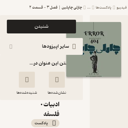
چارلی چاپلین | فصل ۳ - قسمت ۲
فیدیبو
پادکست‌ها
...
اپیزود
شنیدن
چارلی
چاپلین |
سایر اپیزودها
فصل ۳ -
گذاشتن این عنوان در...
قسمت ۲
پادکست
ارور۴۰۴ |
نشان‌شده‌ها
تاریخ •
شنیده‌شده‌ها
ادبیات •
چارلی چاپلین | فصل
فلسفه
۳ - قسمت ۲
پادکست‌