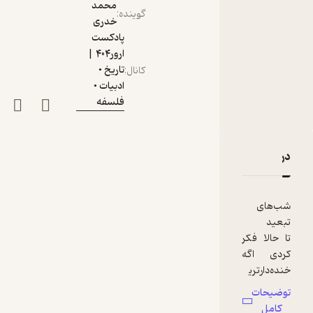
محمد
گوینده
:
خدری
پادکست
ارور۴۰۴ |
تاریخ •
کانال
:
ادبیات •
فلسفه
دربارۀ چارلی چاپلین | فصل ۳ - قسمت ۲
نقدها و امتیازها
شب‌های
تبعید
تا حالا فکر
کردی اگه
خنده‌دارتری
ن آدم دنیا
توضیحات
یه روزی
کامل