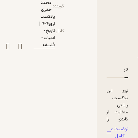
محمد
گوینده
:
خدری
پادکست
ارور۴۰۴ |
تاریخ •
کانال
:
ادبیات •
فلسفه
دربارۀ مهاتما گاندی | فصل ۲ - قسمت ۴
نقدها و امتیازها
توی این
پادکست،
روایتی
متفاوت از
گاندی را
میشنوید.
توضیحات
داستان
کامل