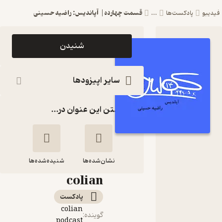
قسمت چهارده| آپاندیس: راضیه حسینی
فیدیبو
پادکست‌ها
...
اپیزود
شنیدن
قسمت
چهارده|
سایر اپیزودها
آپاندیس:
گذاشتن این عنوان در...
راضیه
حسینی
پادکست
نشان‌شده‌ها
کولیان |
شنیده‌شده‌ها
colian
قسمت چهارده|
پادکست‌
آپاندیس: راضیه
colian
حسینی
گوینده
:
podcast