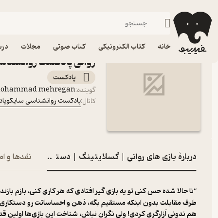
بازی های روانی | گسلایت
فیدیبو
پادکست‌ها
پادکست روانشناسی سایکوپاد
اپیزود بازی های روانی 
خانه
کتاب الکترونیکی
کتاب صوتی
مجلات
درس
روانی پادکست روانشناس
پادکست‌
ohammad mehregan
گوینده
:
پادکست روانشناسی سایکوپاد
کانال
:
دربارۀ بازی های روانی | گسلایتینگ | دستکاری های روانی
نقدها و ام
“تا حالا شده حس کنی تو یه بازی گیر افتادی که هر کاری کنی، بازم بازنده
طرف مقابلت بدون اینکه مستقیم بگه، ذهن و احساساتت رو دستکاری م
هم ندونی آزارگری کردی! ولی نگران نباش، شناخت این بازی‌ها اولین قد