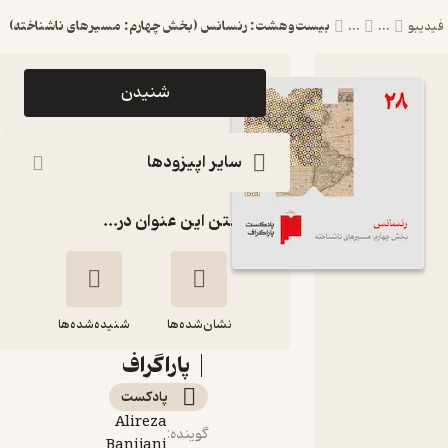
بیست‌وهشت: رنسانس (بخش چهارم: مسیرهای ناشناخته)
بو
...
...
اپیزود
شنیدن
بیست‌وهشت:
رنسانس (بخش
سایر اپیزودها
چهارم:
گذاشتن این عنوان در...
مسیرهای
ناشناخته)
پادکست
نشان‌شده‌ها
Paragraph
شنیده‌شده‌ها
| پاراگراف
بیست‌وهشت:
پادکست‌
رنسانس (بخش
Alireza
چهارم: مسیرهای
گوینده
:
Banijani