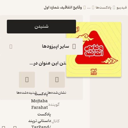
وقایع اتفاقیه، شماره اول
یدیبو
پادکست‌ها
...
اپیزود وقایع
شنیدن
اتفاقیه،
شماره اول
سایر اپیزودها
پادکست
گذاشتن این عنوان در...
داستانی
ترپند
/TarPand
نشان‌شده‌ها
شنیده‌شده‌ها
پادکست‌
Mojtaba
گوینده
:
Farahat
وقایع اتفاقیه، شماره
پادکست
اول
داستانی ترپند
کانال
:
/TarPand