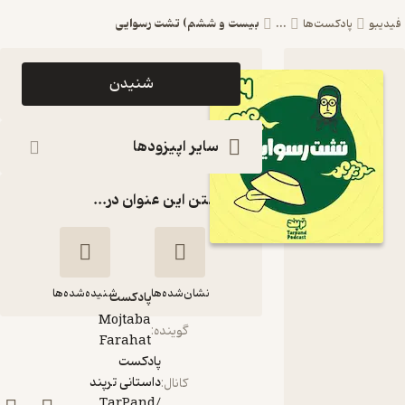
بیست و ششم) تشت رسوایی
یدیبو
پادکست‌ها
...
اپیزود بیست
شنیدن
و ششم)
تشت رسوایی
سایر اپیزودها
پادکست
گذاشتن این عنوان در...
داستانی
ترپند
/TarPand
نشان‌شده‌ها
شنیده‌شده‌ها
پادکست‌
Mojtaba
گوینده
:
Farahat
بیست و ششم)
پادکست
تشت رسوایی
داستانی ترپند
کانال
:
/TarPand