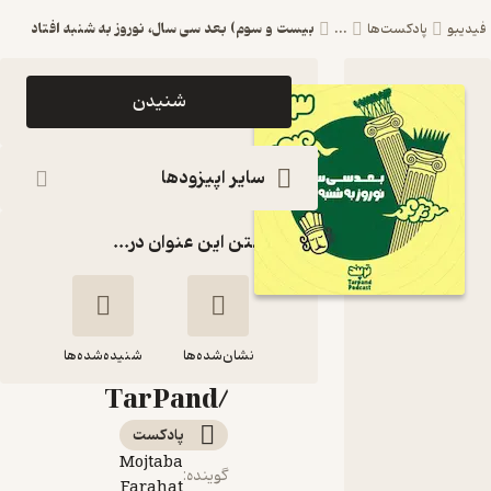
بیست و سوم) بعد سی سال، نوروز به شنبه افتاد
یدیبو
پادکست‌ها
...
اپیزود بیست
شنیدن
و سوم) بعد
سی سال،
سایر اپیزودها
نوروز به شنبه
گذاشتن این عنوان در...
افتاد
پادکست
داستانی
نشان‌شده‌ها
ترپند
شنیده‌شده‌ها
/TarPand
بیست و سوم) بعد
پادکست‌
سی سال، نوروز به
Mojtaba
شنبه افتاد
گوینده
:
Farahat