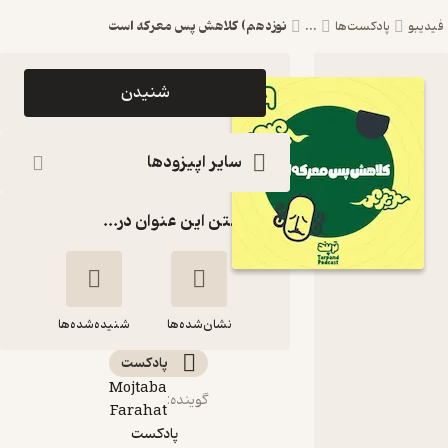
نوزدهم) کلاهش پس معرکه است
یدیبو
پادکست‌ها
...
اپیزود
شنیدن
نوزدهم)
کلاهش پس
سایر اپیزودها
معرکه است
گذاشتن این عنوان در...
پادکست
داستانی
ترپند
/TarPand
نشان‌شده‌ها
شنیده‌شده‌ها
پادکست‌
Mojtaba
نوزدهم) کلاهش پس
گوینده
:
Farahat
معرکه است
پادکست