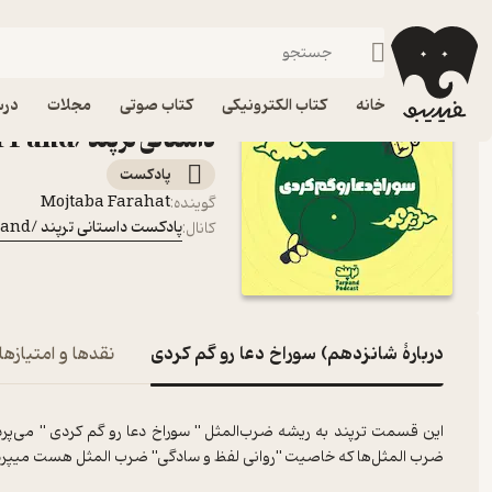
شانزدهم) سوراخ دعا
فیدیبو
پادکست‌ها
پادکست داستانی ترپند /TarPand
اپیزود شانزدهم) سوراخ 
خانه
کتاب الکترونیکی
کتاب صوتی
مجلات
درس
داستانی ترپند /TarPand
پادکست‌
Mojtaba Farahat
گوینده
:
پادکست داستانی ترپند /TarPand
کانال
:
دربارۀ شانزدهم) سوراخ دعا رو گم کردی
نقدها و امتیازها
این قسمت ترپند به ریشه ضرب‌المثل
" سوراخ دعا رو گم کردی "
می‌پرد
ضرب المثل‌ها که خاصیت
"روانی لفظ و سادگی"
ضرب المثل هست میپردا