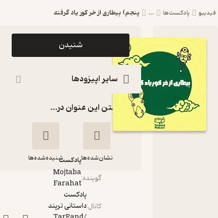
پنجم) بِیطاری از خر کور یاد گرفته
یدیبو
پادکست‌ها
...
اپیزود پنجم)
شنیدن
بِیطاری از خر
کور یاد گرفته
سایر اپیزودها
پادکست
گذاشتن این عنوان در...
داستانی
ترپند
/TarPand
نشان‌شده‌ها
شنیده‌شده‌ها
پادکست‌
Mojtaba
گوینده
:
Farahat
پنجم) بِیطاری از خر
پادکست
کور یاد گرفته
داستانی ترپند
کانال
:
/TarPand