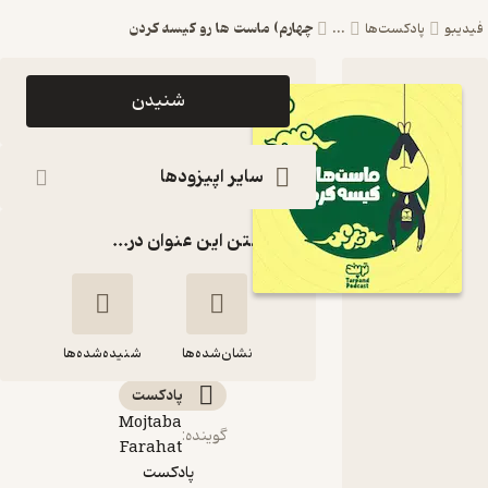
چهارم) ماست ها رو کیسه کردن
یدیبو
پادکست‌ها
...
اپیزود
شنیدن
چهارم)
ماست ها رو
سایر اپیزودها
کیسه کردن
گذاشتن این عنوان در...
پادکست
داستانی
ترپند
/TarPand
نشان‌شده‌ها
شنیده‌شده‌ها
پادکست‌
Mojtaba
چهارم) ماست ها رو
گوینده
:
Farahat
کیسه کردن
پادکست