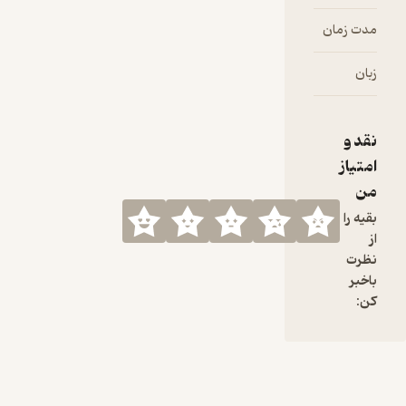
شاه قاجار
مدت زمان
۱۱:۳۱
تیم اجرایی:
متن و اجرا:
زبان
فارسی
مجتبی
فراهت
طراح کاور:
نقد و
علی رباطی
امتیاز
من
ترپند رو در
شبکه‌های
بقیه را
مجازی با
از
آیدی زیر
نظرت
دنبال کنید
باخبر
Tarpandp
کن:
od
برای
حمایت
مالی
میتونید از