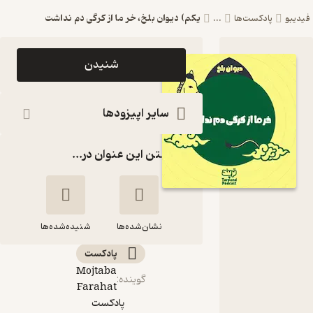
یکم) دیوان بلخ، خر ما از کرگی دم نداشت
یدیبو
پادکست‌ها
...
اپیزود یکم)
شنیدن
دیوان بلخ،
خر ما از کرگی
سایر اپیزودها
دم نداشت
گذاشتن این عنوان در...
پادکست
داستانی
ترپند
/TarPand
نشان‌شده‌ها
شنیده‌شده‌ها
پادکست‌
Mojtaba
یکم) دیوان بلخ، خر
گوینده
:
Farahat
ما از کرگی دم نداشت
پادکست