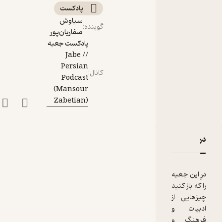
پادکست‌
سیاوش
گوینده
:
صفاریان‌پور
پادکست جعبه
// Jabe
Persian
کانال
:
Podcast
(Mansour
Zabetian)
دربارۀ جعبه‌ی شماره‌ی ۸؛ سلطان
نقدها و امتیازها
درِ اين جعبه
را كه باز كنيد
چيزهايى از
ادبيات و
فرهنگ و