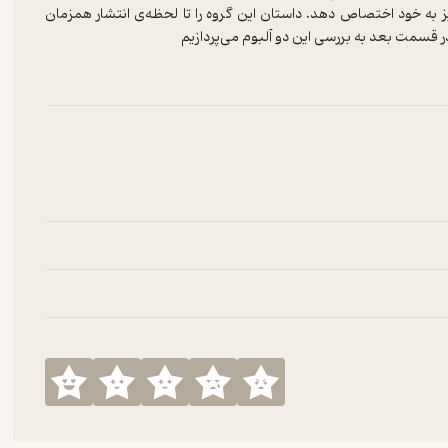
ز به خود اختصاص دهد. داستان این گروه را تا لحظه‌ی انتشار همزمان
The story of Guns N’ Roses, between their 1st and 3rd alb