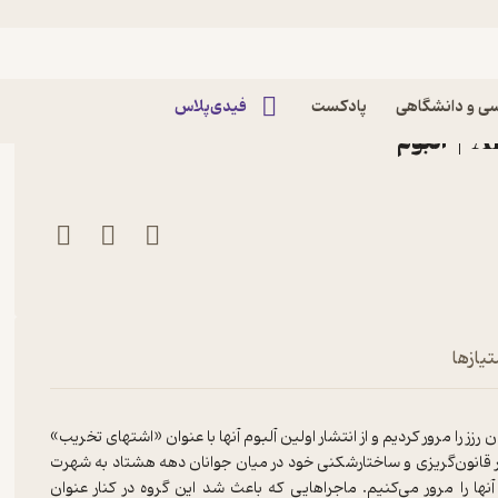
– گانز ان رزز | دو
یچ چیز ماندگار نیست – گانز ان
ی و دانشگاهی
پادکست
فیدی‌پلاس
| دو
تیازها
 را مرور کردیم و از انتشار اولین آلبوم آنها با عنوان «اشتهای تخریب»
ر قانون‌گریزی و ساختارشکنی خود در میان جوانان دهه هشتاد به شهرت
ا را مرور می‌کنیم. ماجراهایی که باعث شد این گروه در کنار عنوان