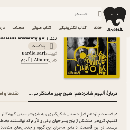
آلبوم شانزدهم: هیچ چیز ماندگار نیست 
فیدیبو
پادکست‌ها
Album | آلبوم
اپیزود آلبوم شانزدهم: ه
خانه
کتاب الکترونیکی
کتاب صوتی
مجلات
درس
رزز | دو پادکست Album | آلبوم
پادکست‌
Bardia Barj
گوینده
:
Album | آلبوم
کانال
:
دربارۀ آلبوم شانزدهم: هیچ چیز ماندگار نیست – گانز ان رزز 
نقدها و ام
در قسمت پانزدهم قبل داستان شکل‌گیری و به شهرت رسیدن گروه گانز ان رزز
گفتیم. گروهی متشکل از پنج پسر جوان یاغی و ناآرام که توانستند بخاط
برسند. در این قسمت ادامه‌ی ماجرای این گروه و جنجال‌های متعدد آنه