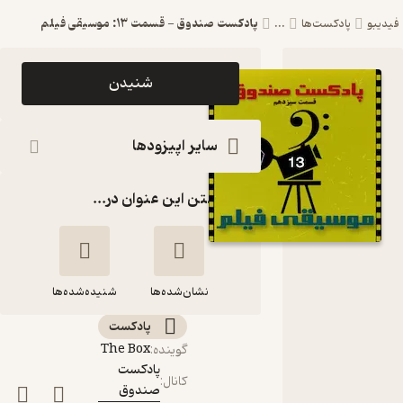
پادکست صندوق - قسمت 13: موسیقی فیلم
فیدیبو
پادکست‌ها
...
اپیزود
شنیدن
پادکست
صندوق -
سایر اپیزودها
قسمت 13:
گذاشتن این عنوان در...
موسیقی
فیلم
پادکست
نشان‌شده‌ها
صندوق
شنیده‌شده‌ها
پادکست‌
پادکست صندوق -
The Box
گوینده
:
قسمت 13: موسیقی
پادکست
کانال
:
فیلم
صندوق