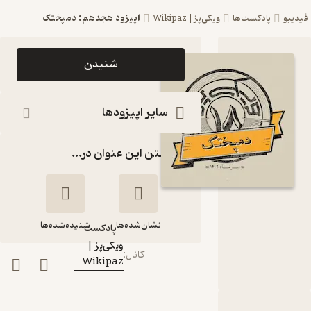
اپیزود هجدهم: دمپختک
فیدیبو
پادکست‌ها
ویکی‌پز | Wikipaz
اپیزود
شنیدن
اپیزود
هجدهم:
سایر اپیزودها
دمپختک
گذاشتن این عنوان در...
پادکست
ویکی‌پز |
Wikipaz
نشان‌شده‌ها
شنیده‌شده‌ها
پادکست‌
ویکی‌پز |
کانال
:
Wikipaz
اپیزود هجدهم:
دمپختک