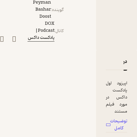
Peyman
اجتماعی
Bashar
گوینده
:
Doost
DOX
Podcast|
کانال
:
پادکست داکس
دربارۀ (Social Dilemma) اپیزود اول- معضل اجتماعی
نقدها و امتیازها
اپیزود اول
پادکست
داکس در
مورد فیلم
مستند
معضل
توضیحات
اجتماعی
کامل
است. این