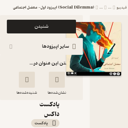
(Social Dilemma) اپیزود اول- معضل اجتماعی
دیبو
...
...
اپیزود
شنیدن
(Social
Dilemma)
سایر اپیزودها
اپیزود اول-
گذاشتن این عنوان در...
معضل
اجتماعی
DOX
نشان‌شده‌ها
Podcast|
شنیده‌شده‌ها
پادکست
(Social
داکس
Dilemma) اپیزود
پادکست‌
اول- معضل