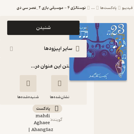
نوستالژی 4 - موسیقی بازی 2 _عصر سی دی
دیبو
پادکست‌ها
...
اپیزود
شنیدن
نوستالژی 4 -
موسیقی بازی
سایر اپیزودها
2 _عصر سی
گذاشتن این عنوان در...
دی
AhangSaz
| پادکست
نشان‌شده‌ها
آهنگساز
شنیده‌شده‌ها
پادکست‌
نوستالژی 4 -
mahdi
گوینده
:
موسیقی بازی 2
Aghaee
_عصر سی دی
AhangSaz |