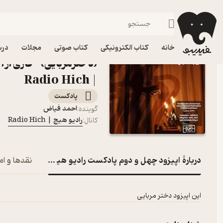
اپیزود چهل و دوم پادکست راد
فیدیبو
پادکست‌ها
رادیو هیچ | Radio Hich
اپیزود اپیزود چهل و دو
خانه
کتاب الکترونیکی
کتاب صوتی
مجلات
درس
{دخترمربایی} -کاری از
| Radio Hich
پادکست‌
احمد فیاض
گوینده
:
رادیو هیچ | Radio Hich
کانال
:
دربارۀ اپیزود چهل و دوم پادکست رادیو هیچ {دخترمربایی} 
نقدها و ام
این اپیزود دختر مربایی