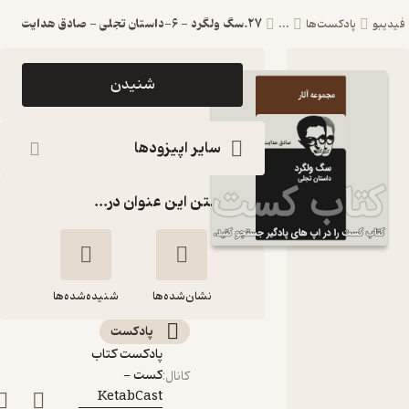
27.سگ ولگرد - 6-داستان تجلی - صادق هدایت
یبو
پادکست‌ها
...
اپیزود
شنیدن
27.سگ ولگرد
- 6-داستان
سایر اپیزودها
تجلی - صادق
گذاشتن این عنوان در...
هدایت
پادکست کتاب
کست -
نشان‌شده‌ها
KetabCast
شنیده‌شده‌ها
پادکست‌
27.سگ ولگرد - 6-
پادکست کتاب
داستان تجلی -
کست -
کانال
:
صادق هدایت
KetabCast