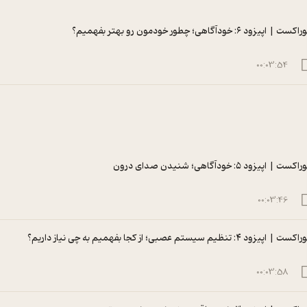
اکست | اپیزود ۶: خودآگاهی؛ چطور خودمون رو بهتر بفهمیم؟
00:03:54
راکست | اپیزود ۵: خودآگاهی؛ شنیدن صدای درون
00:03:46
اکست | اپیزود ۴: تنظیم سیستم عصبی؛ از کجا بفهمیم به چی نیاز داریم؟
00:03:58