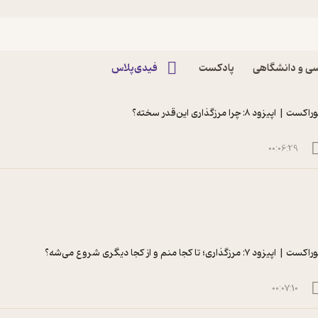
ی و دانشگاهی
پادکست
فیدی‌پلاس
راکست | اپیزود ۸: چرا مرزگذاری این‌قدر سخته؟
00:06:29
اکست | اپیزود ۷: مرزگذاری؛ تا کجا منم و از کجا دیگری شروع می‌شه؟
00:07:10