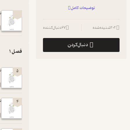
اینجا قرار نیست نسخه‌ای برای زندگی ارائه بشه
توضیحات کامل
یا آدم‌ها قضاوت و برچسب‌گذاری بشن. قراره
نور
درباره چیزهایی حرف بزنیم که درون همه ما
جریان دارند؛ از تروما و روابط گرفته تا هیجان‌ها،
202
شنیده‌شده
67
دنبال‌کننده
دنبال‌کردن
نوراکست فضاییه برای مکث کردن، فکر کردن و
فصل 1
شاید همه پاسخ‌ها رو پیدا نکنیم، اما شاید
نو
همین فهمیدن، یه شروع باشه. 🤍🔆
5
نور
4