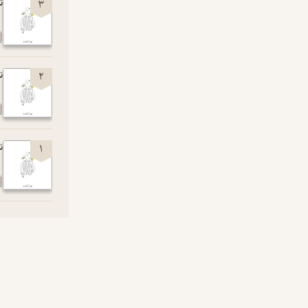
نو
3
نو
2
نو
1