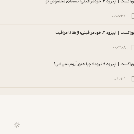
راکست | اپیزود ۳: خودمراقبتی؛ نسخه‌ی مخصوص تو
00:05:32
راکست | اپیزود ۲: خودمراقبتی؛ از بقا تا مراقبت
00:03:08
راکست | اپیزود ۱: تروما؛ چرا هنوز آروم نمی‌شی؟
00:10:39