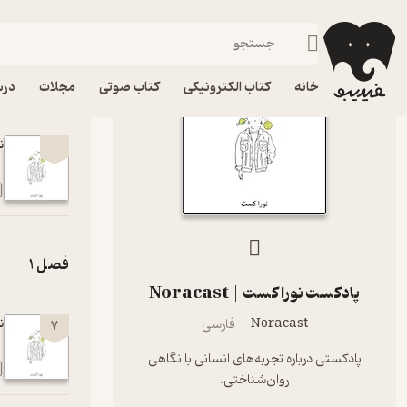
نوراکست | Noracast
فیدیبو
پادکست‌ها
8 اپیزود
خانه
کتاب الکترونیکی
کتاب صوتی
مجلات
درس
نو
فصل 1
پادکست نوراکست | Noracast
Noracast
فارسی
نور
7
پادکستی درباره تجربه‌های انسانی با نگاهی