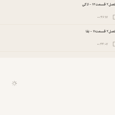
2 قسمت12 - لاکی
00:46:17
2 قسمت11 - بَقا
00:44:07