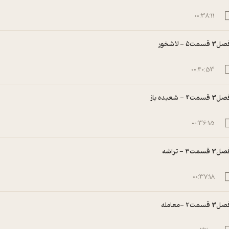
00:38:11
3 قسمت5 - لاشخور
00:40:53
 قسمت4 - شعبده باز
00:36:15
3 قسمت3 - تراشه
00:37:18
3 قسمت2 -معامله