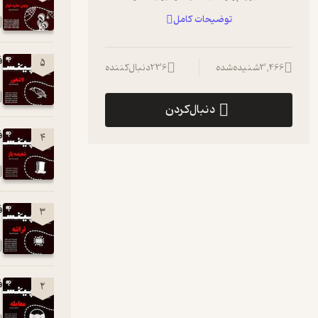
ناشناخته، که او را درگیر سیستمی پنهان و
توضیحات کامل
قدرتمند می‌کند؛ سیستمی که کنترل همه چیز
را در دست دارد. هر قدمی که برای رهایی
برمی‌دارد، او را عمیق‌تر در این بازی پیچیده فرو
فصل
5
3,466
شنیده‌شده
236
دنبال‌کننده
می‌برد .
این پادکست مناسب افراد زیر 18 سال نمی باشد
دنبال‌کردن
Hosted on A. See
a.com/privacy
for more
information.
فصل3
4
فصل
3
فصل
2