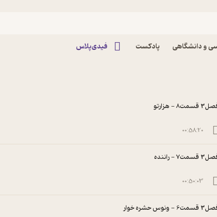
ی و دانشگاهی
پادکست
فیدی‌پلاس
3 قسمت8 - هزارتو
00:58:20
3 قسمت7 - راننده
00:50:03
 قسمت6 - ونوس حشره خوار