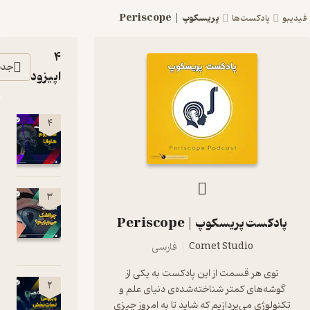
پریسکوپ | Periscope
پادکست‌ها
4
جدیدترین
اپیزود
04 - سندرو
4
هاوانا
0:09:56
03 - چرا
3
اشک
ست پریسکوپ | Periscope
می‌ریزیم؟
00:08:10
Comet Studio
فارسی
ی هر قسمت از این پادکست به یکی از
02 - ویروس
2
ه‌های کمتر شناخته‌شده‌ی دنیای علم و
نجات‌بخش
وژی می‌پردازیم که شاید تا به امروز چیزی