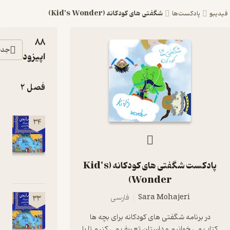
شگفتی های کودکانه (Kid's Wonder)
پادکست‌ها
88
جدیدترین
اپیزود
فصل 2
نامه 33
34
شاهنامه -
خداحافظ
پهلوان زَریر
پادکست شگفتی های کودکانه (Kid's
00:19:01
Wonder)
Sara Mohajeri
فارسی
نامه 32
33
شاهنامه -
برنامه شگفتی های کودکانه برای بچه ها
آغاز پادشاهی
می خوانیم و داستان تعریف می کنیم تا با
گشتاسب و