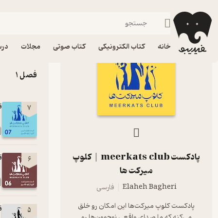
meerkats club | کلوپ میرکت ها
فیدیبو
پادکست‌ها
7 اپیزود
خانه
کتاب الکترونیکی
کتاب صوتی
مجلات
درس
فصل 1
ق
7
پادکست meerkats club | کلوپ
ق
6
میرکت ها
Elaheh Bagheri
فارسی
پادکست کلوپ میرکت‌ها این امکان رو خلق
ق
5
می‌کنه که ما صدای واقعی نوجوون‌ها رو