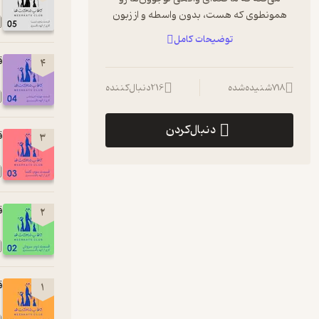
همونطوی که هست، بدون واسطه و از زبون
خود اون‌ها بشنویم
توضیحات کامل
ق
4
https://t.me/meerkatsclub
718
شنیده‌شده
216
دنبال‌کننده
meerkatsclub2025@gmail.com
دنبال‌کردن
Hosted on A. See
a.com/privacy
for more
ق
3
information.
ق
2
ق
1