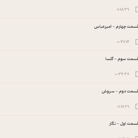
01:18:39
سمت چهارم - امیرعباس
00:47:14
سمت سوم - گلسا
00:34:36
سمت دوم - سروش
01:18:29
سمت اول - نگار