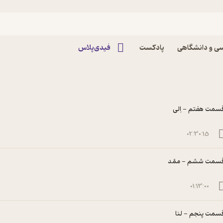
ی و دانشگاهی
پادکست
فیدی‌پلاس
سمت هفتم - اِلی
02:30:15
سمت ششم - ممّد
01:13:00
سمت پنجم - لنا