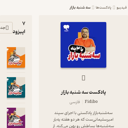
سه شنبه بازار
پادکست‌ها
7
جدیدترین
اپیزود
غذا بلا
01:06:10
دیجیتالم کجا
بود؟
پادکست سه شنبه بازار
0:58:02
Fidibo
فارسی
برق می‌زنیم
سه‌شنبه‌بازار پادکستی با اجرای سپند
چون الماسی
میرسلیمانی‌ست که هر دو هفته یه‌بار
1:02:58
ه‌شنبه‌ها بساطش رو پهن می‌کنه. از