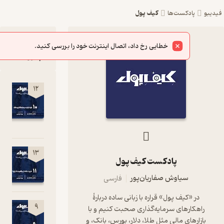
کیف پول
پادکست‌ها
12
خطایی رخ داد، اتصال اینترنت خود را بررسی کنید.
جدیدترین
اپیزود
۱۱- خرید خان
12
از واقعیت تا
رویا
0:31:54
خرید خانه از
13
پادکست کیف پول
واقعیت تا روی
0:49:45
سیاوش صفاریان‌پور
فارسی
ر «کیف پول» قراره با زبانی ساده دربارۀ
۹-ریسک
9
هکارهای سرمایه‌گذاری صحبت کنیم و با
بورس!
ارهای مالی مثل طلا، دلار، بورس، بانک، و