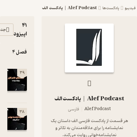
Alef Podcast | پادکست الف
پادکست‌ها
41
جدیدترین
اپیزود
فصل 4
الف 39 -
39
تفنگ‌های
خانم کارار
01:07:06
Alef Podca | پادکست الف
Alef Podcast
فارسی
الف 38 -
38
اهمیت
سمت از پادکست فارسی الف داستان یک
ارنست بودن
ایشنامه را برای علاقه‌مندان به تئاتر و
1:25:04
نمایشنامه‌خوانی روایت می‌کند.